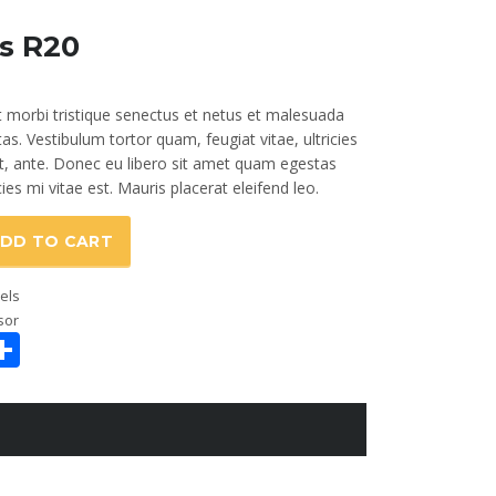
es R20
t morbi tristique senectus et netus et malesuada
as. Vestibulum tortor quam, feugiat vitae, ultricies
t, ante. Donec eu libero sit amet quam egestas
ies mi vitae est. Mauris placerat eleifend leo.
DD TO CART
els
sor
ook
todon
mail
Share